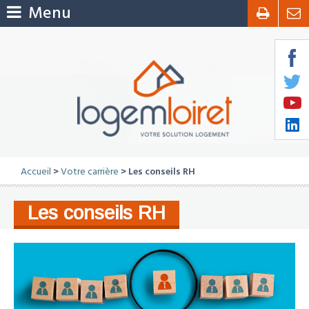
Menu
Accueil
>
Votre carrière
> Les conseils RH
Les conseils RH