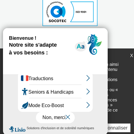
Plan du site
Mentions légales
Politique de protection des données personnelles
LogemLoiret et ses partenaires utilisent des
X
Chartes d'utilisation des réseaux sociaux
cookies pour générer des statistiques de
fréquentation du site utiles à son amélioration ainsi
que pour vous permettre de partager son contenu
Tous droits réservés - 2017 // Réalisation :
Net.com
sur les réseaux sociaux. En cliquant sur «
Personnaliser » vous accèderez aux informations
sur nos partenaires ainsi qu’aux détails des
cookies utilisés et vous pourrez « Autoriser » ou «
Interdire » leur usage finalité par finalité. Vous
pourrez, à tout moment, modifier vos préférences
en cliquant sur l’onglet « Gestion des cookies »
situé en bas à droite de chacune des pages de ce
site.
Tout accepter
Tout refuser
Personnaliser