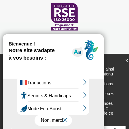
LogemLoiret et ses partenaires utilisent des
X
cookies pour générer des statistiques de
fréquentation du site utiles à son amélioration ainsi
que pour vous permettre de partager son contenu
sur les réseaux sociaux. En cliquant sur «
Plan du site
Mentions légales
Personnaliser » vous accèderez aux informations
Politique de protection des données personnelles
sur nos partenaires ainsi qu’aux détails des
cookies utilisés et vous pourrez « Autoriser » ou «
Chartes d'utilisation des réseaux sociaux
Interdire » leur usage finalité par finalité. Vous
pourrez, à tout moment, modifier vos préférences
Tous droits réservés - 2017 // Réalisation :
Net.com
en cliquant sur l’onglet « Gestion des cookies »
situé en bas à droite de chacune des pages de ce
site.