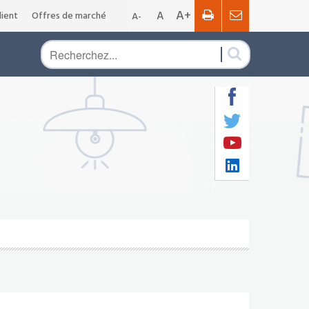
A+
A
ient
Offres de marché
A-