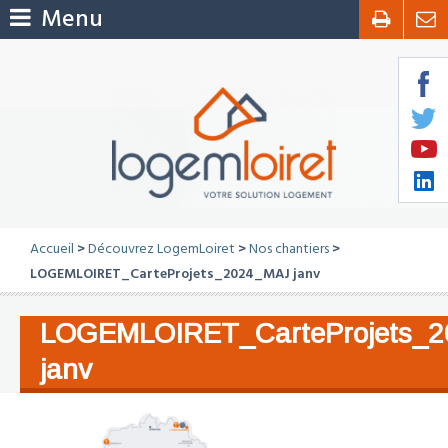
Menu
Accueil
>
Découvrez LogemLoiret
>
Nos chantiers
>
LOGEMLOIRET_CarteProjets_2024_MAJ janv
LOGEMLOIRET_CarteProjets_
janv