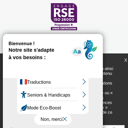
LogemLoiret et ses partenaires utilisent des
X
cookies pour générer des statistiques de
fréquentation du site utiles à son amélioration ainsi
que pour vous permettre de partager son contenu
sur les réseaux sociaux. En cliquant sur «
Plan du site
Mentions légales
Personnaliser » vous accèderez aux informations
Politique de protection des données personnelles
sur nos partenaires ainsi qu’aux détails des
cookies utilisés et vous pourrez « Autoriser » ou «
Chartes d'utilisation des réseaux sociaux
Interdire » leur usage finalité par finalité. Vous
pourrez, à tout moment, modifier vos préférences
Tous droits réservés - 2017 // Réalisation :
Net.com
en cliquant sur l’onglet « Gestion des cookies »
situé en bas à droite de chacune des pages de ce
site.