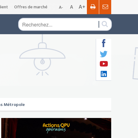
A+
A
ient
Offres de marché
A-
ans Métropole