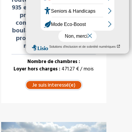
935 et RD5). Cette commune
présente de nombreux
commerces (Intermarché,
boulangeries, et services de
proximité (école, collège,
médecin, pharmacie
Nombre de chambres :
Loyer hors charges :
471.27 € / mois
À LA UNE : VENTE