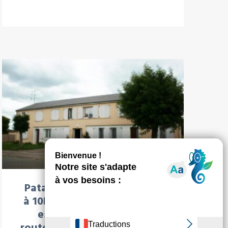
À LA UNE : LOCATION
Patay à 17km d’’Orléans et
à 10km de la base de Bricy,
est traversé par deux
routes départementales (RD