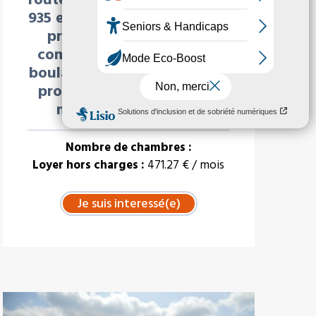
935 et RD5). Cette commune
présente de nombreux
commerces (Intermarché,
boulangeries, et services de
proximité (école, collège,
médecin, pharmacie
Nombre de chambres :
Loyer hors charges :
471.27 € / mois
À LA UNE : VENTE