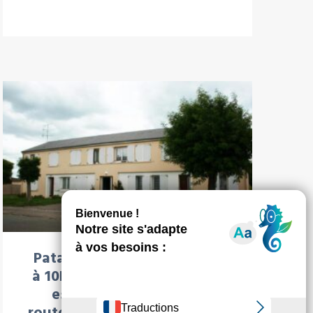
À LA UNE : LOCATION
Patay à 17km d’’Orléans et
à 10km de la base de Bricy,
est traversé par deux
routes départementales (RD