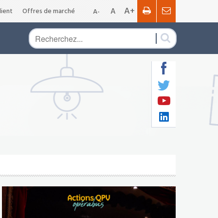
A+
A
ient
Offres de marché
A-