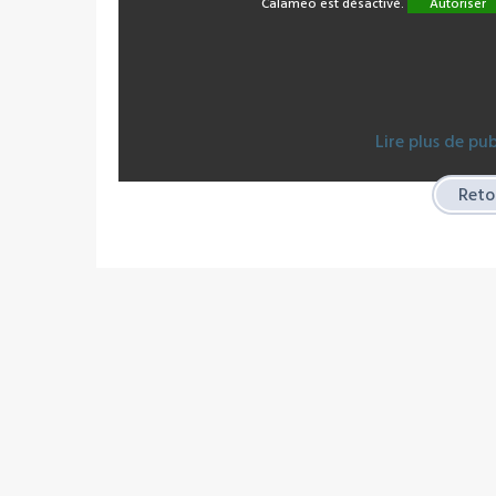
Calameo est désactivé.
Autoriser
Lire plus de pu
Retou