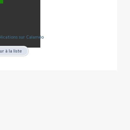
blications sur Calaméo
r à la liste