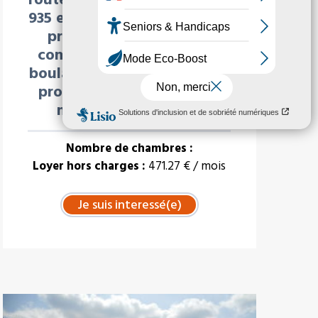
935 et RD5). Cette commune
présente de nombreux
commerces (Intermarché,
boulangeries, et services de
proximité (école, collège,
médecin, pharmacie
Nombre de chambres :
Loyer hors charges :
471.27 € / mois
À LA UNE : VENTE