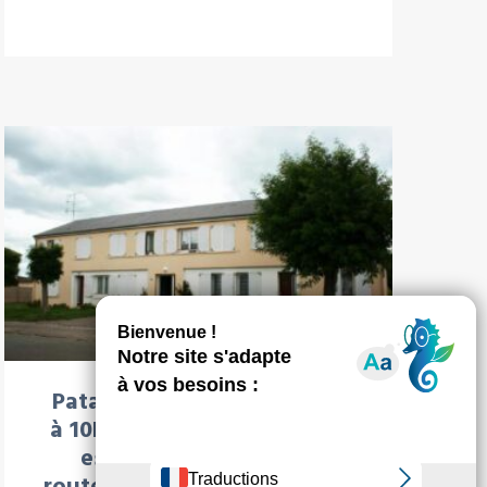
À LA UNE : LOCATION
Patay à 17km d’’Orléans et
à 10km de la base de Bricy,
est traversé par deux
routes départementales (RD