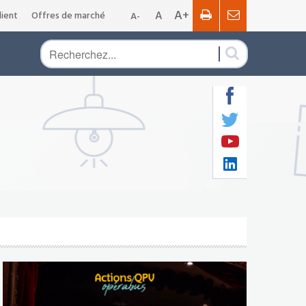
A+
A
ient
Offres de marché
A-