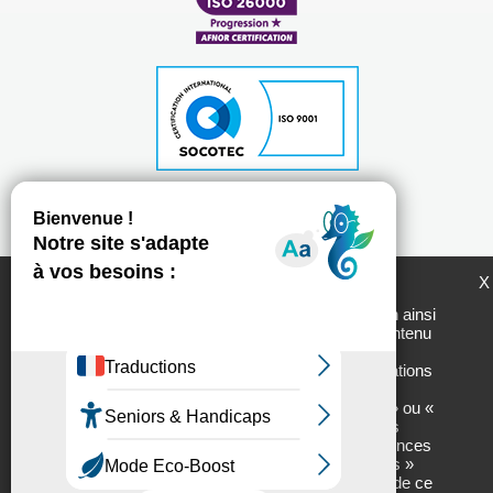
Plan du site
Mentions légales
Politique de protection des données personnelles
LogemLoiret et ses partenaires utilisent des
X
Chartes d'utilisation des réseaux sociaux
cookies pour générer des statistiques de
fréquentation du site utiles à son amélioration ainsi
que pour vous permettre de partager son contenu
Tous droits réservés - 2017 // Réalisation :
Net.com
sur les réseaux sociaux. En cliquant sur «
Personnaliser » vous accèderez aux informations
sur nos partenaires ainsi qu’aux détails des
cookies utilisés et vous pourrez « Autoriser » ou «
Interdire » leur usage finalité par finalité. Vous
pourrez, à tout moment, modifier vos préférences
en cliquant sur l’onglet « Gestion des cookies »
situé en bas à droite de chacune des pages de ce