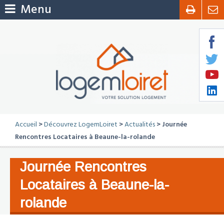
Menu
Accueil
>
Découvrez LogemLoiret
>
Actualités
> Journée
Rencontres Locataires à Beaune-la-rolande
Journée Rencontres
Locataires à Beaune-la-
rolande