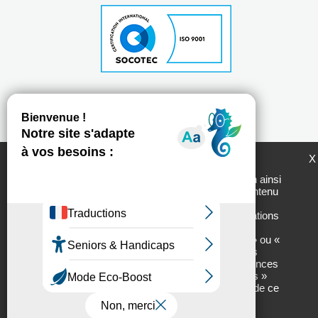
Plan du site
Mentions légales
Politique de protection des données personnelles
Chartes d'utilisation des réseaux sociaux
LogemLoiret et ses partenaires utilisent des
X
cookies pour générer des statistiques de
fréquentation du site utiles à son amélioration ainsi
Tous droits réservés - 2017 // Réalisation :
Net.com
que pour vous permettre de partager son contenu
sur les réseaux sociaux. En cliquant sur «
Personnaliser » vous accèderez aux informations
sur nos partenaires ainsi qu’aux détails des
cookies utilisés et vous pourrez « Autoriser » ou «
Interdire » leur usage finalité par finalité. Vous
pourrez, à tout moment, modifier vos préférences
en cliquant sur l’onglet « Gestion des cookies »
situé en bas à droite de chacune des pages de ce
site.