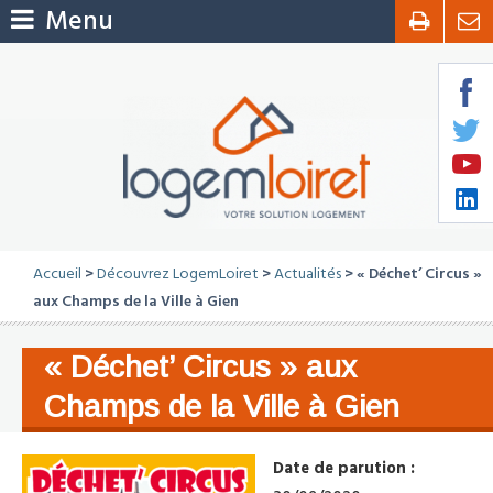
Menu
Accueil
>
Découvrez LogemLoiret
>
Actualités
> « Déchet’ Circus »
aux Champs de la Ville à Gien
« Déchet’ Circus » aux
Champs de la Ville à Gien
Date de parution :