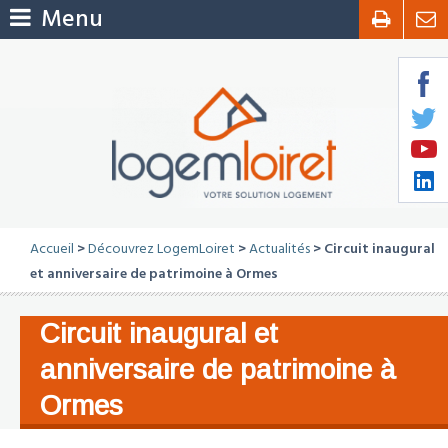
Menu
Accueil
>
Découvrez LogemLoiret
>
Actualités
> Circuit inaugural
et anniversaire de patrimoine à Ormes
Circuit inaugural et
anniversaire de patrimoine à
Ormes