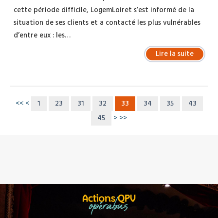
cette période difficile, LogemLoiret s’est informé de la
situation de ses clients et a contacté les plus vulnérables
d’entre eux : les…
Lire la suite
<<
<
1
23
31
32
33
34
35
43
45
>
>>