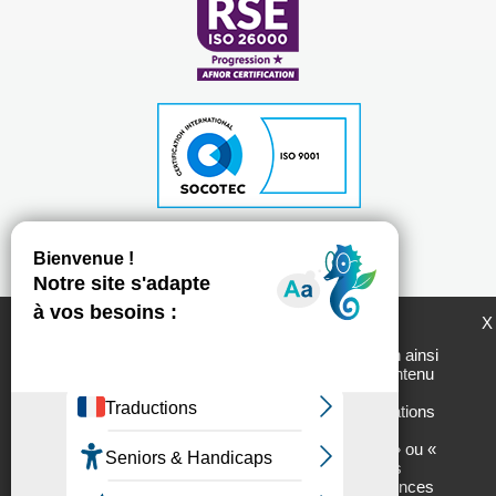
Plan du site
Mentions légales
Politique de protection des données personnelles
LogemLoiret et ses partenaires utilisent des
X
Chartes d'utilisation des réseaux sociaux
cookies pour générer des statistiques de
fréquentation du site utiles à son amélioration ainsi
que pour vous permettre de partager son contenu
Tous droits réservés - 2017 // Réalisation :
Net.com
sur les réseaux sociaux. En cliquant sur «
Personnaliser » vous accèderez aux informations
sur nos partenaires ainsi qu’aux détails des
cookies utilisés et vous pourrez « Autoriser » ou «
Interdire » leur usage finalité par finalité. Vous
pourrez, à tout moment, modifier vos préférences