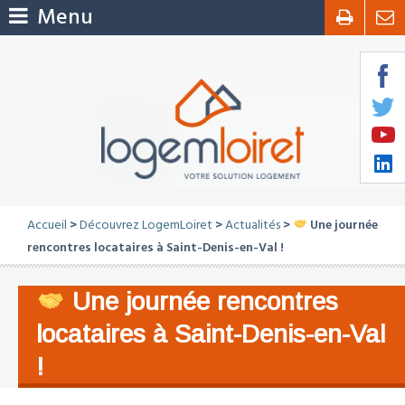
Menu
Accueil
>
Découvrez LogemLoiret
>
Actualités
>
Une journée
rencontres locataires à Saint-Denis-en-Val !
Une journée rencontres
locataires à Saint-Denis-en-Val
!