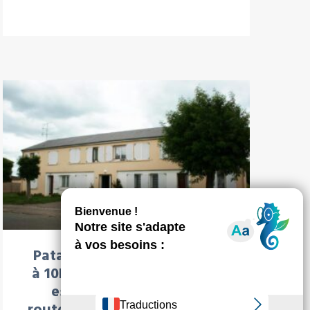
À LA UNE : LOCATION
Patay à 17km d’’Orléans et
à 10km de la base de Bricy,
est traversé par deux
routes départementales (RD