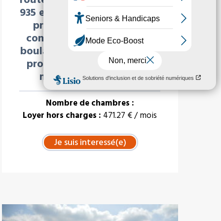
935 et RD5). Cette commune
présente de nombreux
commerces (Intermarché,
boulangeries, et services de
proximité (école, collège,
médecin, pharmacie
Nombre de chambres :
Loyer hors charges :
471.27 € / mois
À LA UNE : VENTE