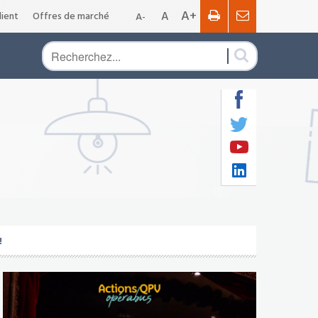
A+
A
ient
Offres de marché
A-
!