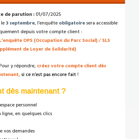
e de parution :
01/07/2025
 le
3
septembre
, l’enquête
oblig
at
oire
sera accessible
quement depuis votre compte client :
L’enquête OPS (Occupation du Parc Social)
/
SLS
pplément de Loyer de Solidarité)
Pour y répondre,
créez votre compte client dès
intenant,
si ce n’est pas encore fait
!
nt dès maintenant ?
 espace personnel
ligne, en quelques clics
e vos demandes