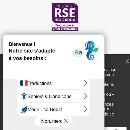
LogemLoiret et ses partenaires utilisent des
X
cookies pour générer des statistiques de
fréquentation du site utiles à son amélioration ainsi
que pour vous permettre de partager son contenu
sur les réseaux sociaux. En cliquant sur «
Plan du site
Mentions légales
Personnaliser » vous accèderez aux informations
Politique de protection des données personnelles
sur nos partenaires ainsi qu’aux détails des
cookies utilisés et vous pourrez « Autoriser » ou «
Chartes d'utilisation des réseaux sociaux
Interdire » leur usage finalité par finalité. Vous
pourrez, à tout moment, modifier vos préférences
Tous droits réservés - 2017 // Réalisation :
Net.com
en cliquant sur l’onglet « Gestion des cookies »
situé en bas à droite de chacune des pages de ce
site.