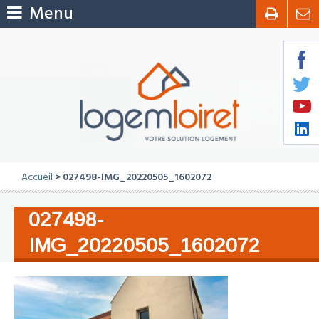
Menu
Accueil
> 027498-IMG_20220505_1602072
027498-
IMG_20220505_1602072